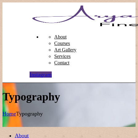
About
Courses
Art Gallery
Services
Contact
Instagram
Typography
Home
Typography
About