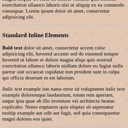
exercitation ullamco laboris nisi ut aliquip ex ea commodo
consequat. Lorem ipsum dolor sit amet, consectetur
adipisicing elit.
Standard Inline Elements
Bold text
dolor sit amet, consectetur
accent color
adipisicing elit,
hovered accents
sed do eiusmod tempor
hovered ut labore et dolore magna aliqu quis nostrud
exercitation ullamco laboris nisllum dolore eu fugiat nulla
pareur sint occaecat cupidatat non proident
sunt in culpa
qui
officia deserunt m est laborum.
Italic text
example iste natus error sit voluptatem italic text
example doloremque laudantium, totam rem aperiam,
eaque ipsa quae ab illo inventore vei architecto beatae
explicabo. Nemo enptatem quia oluptas sit aspernatur
tooltip example
aut odit aut fugit, sed quia consequuntur
magni dolores eos quiet.